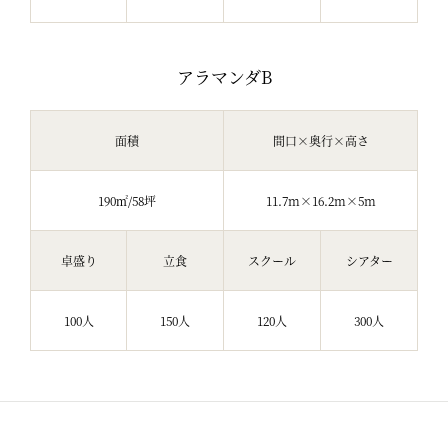
アラマンダB
面積
間口×奥行×高さ
190㎡/58坪
11.7m×16.2m×5m
卓盛り
立食
スクール
シアター
100人
150人
120人
300人