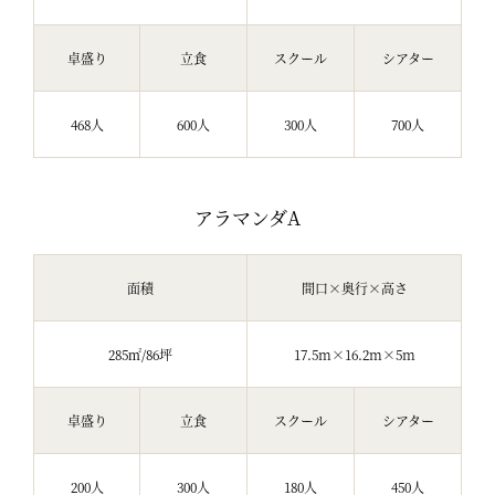
卓盛り
立食
スクール
シアター
468人
600人
300人
700人
アラマンダA
面積
間口×奥行×高さ
285㎡/86坪
17.5m×16.2m×5m
卓盛り
立食
スクール
シアター
200人
300人
180人
450人