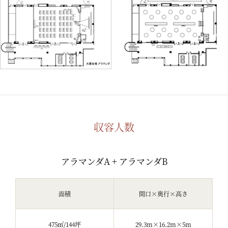
収容人数
アラマンダA + アラマンダB
面積
間口×奥行×高さ
475㎡/144坪
29.3m×16.2m×5m