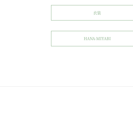
衣装
HANA-MIYABI