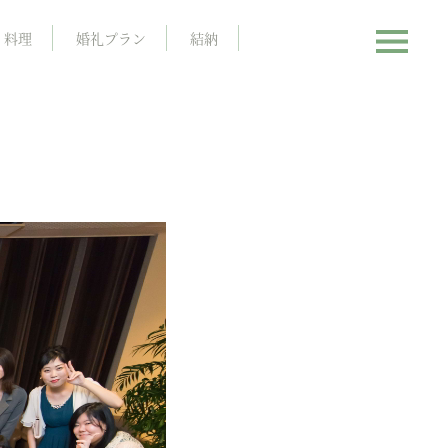
料理
婚礼プラン
結納